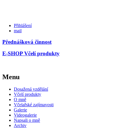
Přihlášení
mail
Přednášková činnost
E-SHOP Včelí produkty
Menu
Dosažená vzdělání
Včelí produkty
O mně
Včelařské zajímavosti
Galerie
Videogalerie
Napsali o mně
Archiv