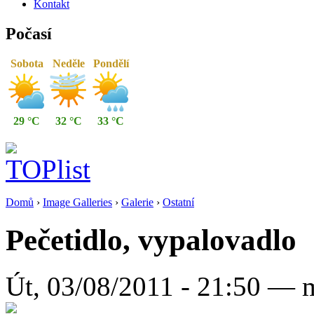
Kontakt
Počasí
Sobota
Neděle
Pondělí
29 °C
32 °C
33 °C
Domů
›
Image Galleries
›
Galerie
›
Ostatní
Pečetidlo, vypalovadlo
Út, 03/08/2011 - 21:50 — 