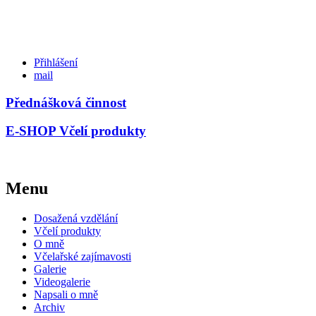
Přihlášení
mail
Přednášková činnost
E-SHOP Včelí produkty
Menu
Dosažená vzdělání
Včelí produkty
O mně
Včelařské zajímavosti
Galerie
Videogalerie
Napsali o mně
Archiv