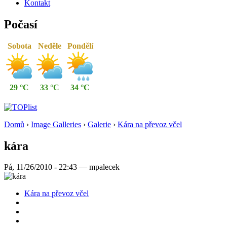
Kontakt
Počasí
Sobota
Neděle
Pondělí
29 °C
33 °C
34 °C
Domů
›
Image Galleries
›
Galerie
›
Kára na převoz včel
kára
Pá, 11/26/2010 - 22:43 — mpalecek
Kára na převoz včel