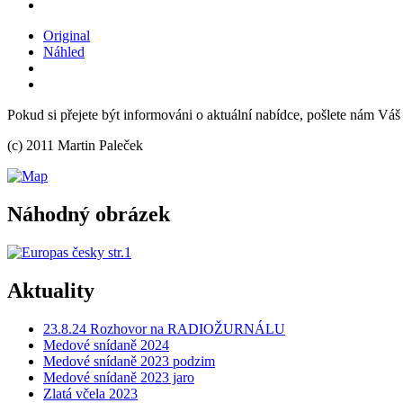
Original
Náhled
Pokud si přejete být informováni o aktuální nabídce, pošlete nám Váš
(c) 2011 Martin Paleček
Náhodný obrázek
Aktuality
23.8.24 Rozhovor na RADIOŽURNÁLU
Medové snídaně 2024
Medové snídaně 2023 podzim
Medové snídaně 2023 jaro
Zlatá včela 2023