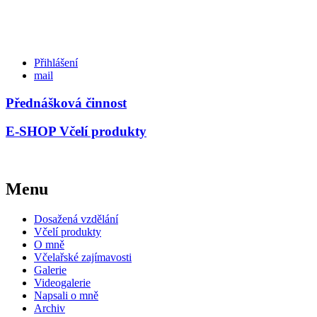
Přihlášení
mail
Přednášková činnost
E-SHOP Včelí produkty
Menu
Dosažená vzdělání
Včelí produkty
O mně
Včelařské zajímavosti
Galerie
Videogalerie
Napsali o mně
Archiv