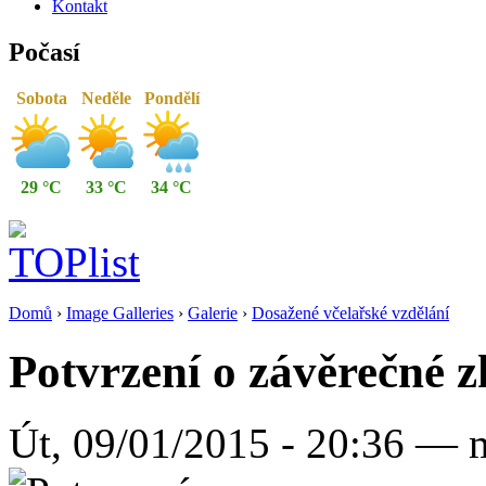
Kontakt
Počasí
Sobota
Neděle
Pondělí
29 °C
33 °C
34 °C
Domů
›
Image Galleries
›
Galerie
›
Dosažené včelařské vzdělání
Potvrzení o závěrečné 
Út, 09/01/2015 - 20:36 — 