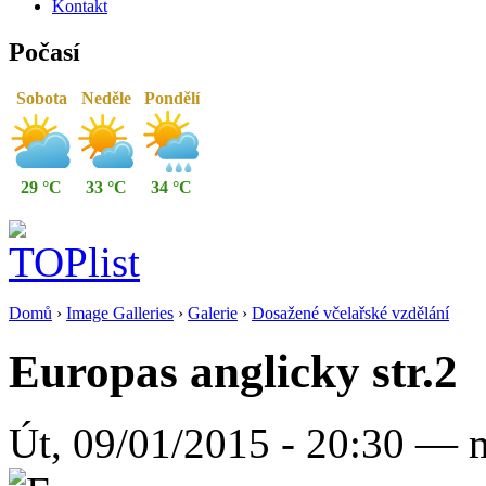
Kontakt
Počasí
Sobota
Neděle
Pondělí
29 °C
33 °C
34 °C
Domů
›
Image Galleries
›
Galerie
›
Dosažené včelařské vzdělání
Europas anglicky str.2
Út, 09/01/2015 - 20:30 — 