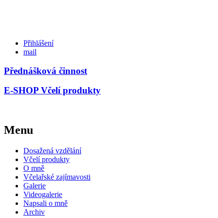
Přihlášení
mail
Přednášková činnost
E-SHOP Včelí produkty
Menu
Dosažená vzdělání
Včelí produkty
O mně
Včelařské zajímavosti
Galerie
Videogalerie
Napsali o mně
Archiv